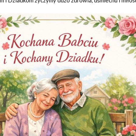
 i Dziadkom życzymy dużo zdrowia, uśmiechu i miłoś