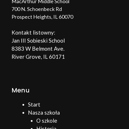
MacArthur Middle School
700 N. Schoenbeck Rd
Prospect Heights, IL 60070
Kontakt listowny:
Jan III Sobieski School
8383 W Belmont Ave.
River Grove, IL 60171
Menu
Start
Nasza szkoła
O szkole
Historia