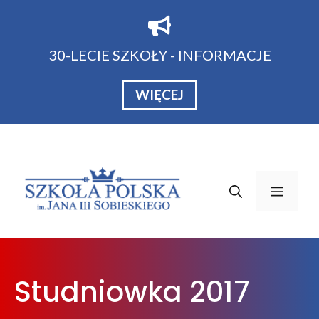
Przejdź
do
treści
30-LECIE SZKOŁY - INFORMACJE
WIĘCEJ
Menu
Studniowka 2017