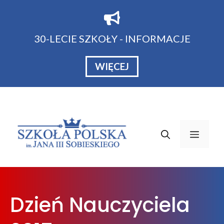
Przejdź
do
treści
30-LECIE SZKOŁY - INFORMACJE
WIĘCEJ
Menu
Dzień Nauczyciela