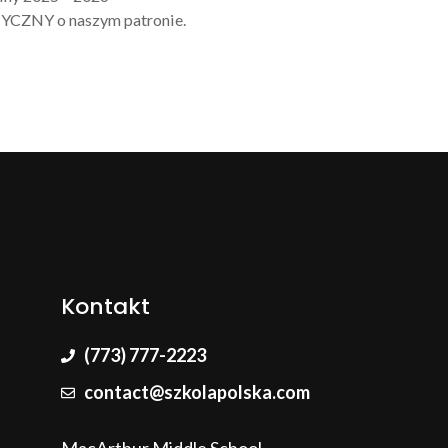
ZNY o naszym patronie.
Kontakt
(773) 777-2223
contact@szkolapolska.com
MacArthur Middle School