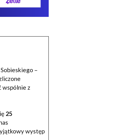
I Sobieskiego –
zliczone
ć wspólnie z
się
25
nas
 wyjątkowy występ