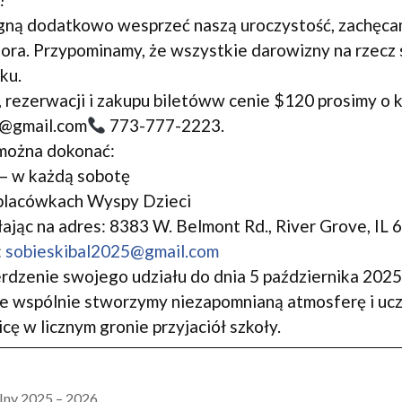
agną dodatkowo wesprzeć naszą uroczystość, zachęca
nsora. Przypominamy, że wszystkie darowizny na rzecz
ku.
 rezerwacji i zakupu biletóww cenie $120 prosimy o 
@gmail.com
773-777-2223.
 można dokonać:
 – w każdą sobotę
 placówkach Wyspy Dzieci
łając na adres: 8383 W. Belmont Rd., River Grove, IL
:
sobieskibal2025@gmail.com
rdzenie swojego udziału do dnia 5 października 2025
e wspólnie stworzymy niezapomnianą atmosferę i ucz
ę w licznym gronie przyjaciół szkoły.
olny 2025 – 2026