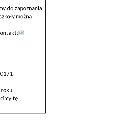
my do zapoznania
 szkoły można
kontakt:
 60171
 roku.
cimy tę