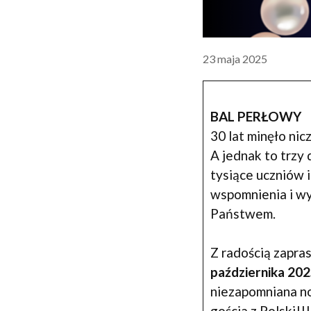
23 maja 2025
BAL PERŁOWY
30 lat minęło ni
A jednak to trzy 
tysiące uczniów i
wspomnienia i wy
Państwem.
Z radością zapra
października 202
niezapomniana no
gościa z Polski!!