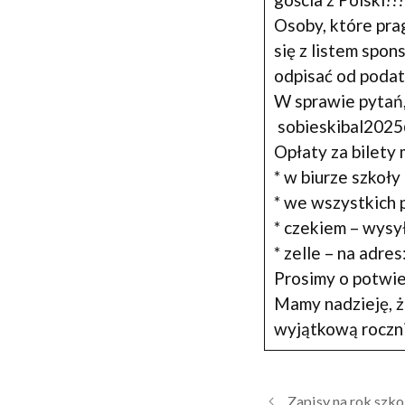
Osoby, które pr
się z listem spo
odpisać od podat
W sprawie pytań,
sobieskibal2025
Opłaty za bilety
* w biurze szkoły
* we wszystkich
* czekiem – wysy
* zelle – na adres
Prosimy o potwie
Mamy nadzieję, ż
wyjątkową rocznic
Zapisy na rok szk