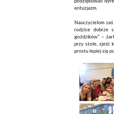
podziękowali dyre
entuzjazm.
Nauczycielom zaś 
rodzice dobrze s
goździków” – żar
przy stole, zjeść
prostu lepiej się p