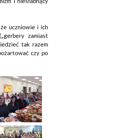
mizm i niesłabnący
że uczniowie i ich
(„gerbery zamiast
iedzieć tak razem
 pożartować czy po