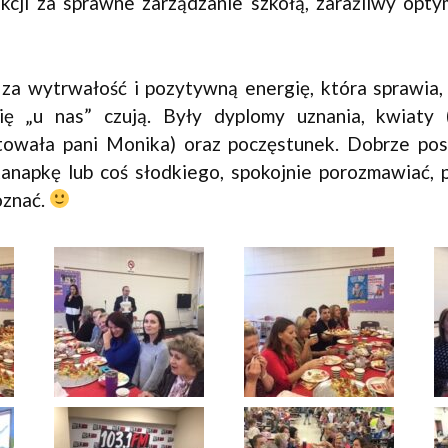
kcji za sprawne zarządzanie szkołą, zaraźliwy opty
za wytrwałość i pozytywną energię, która sprawia, 
ię „u nas” czują. Były dyplomy uznania, kwiaty 
towała pani Monika) oraz poczęstunek. Dobrze pos
 kanapkę lub coś słodkiego, spokojnie porozmawiać,
oznać.