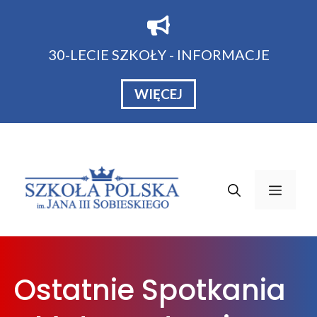
Przejdź
do
treści
30-LECIE SZKOŁY - INFORMACJE
WIĘCEJ
Menu
Ostatnie Spotkania